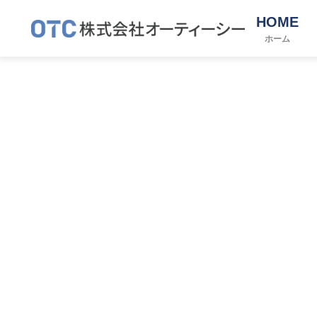
HOME
ホーム
Skip
to
content